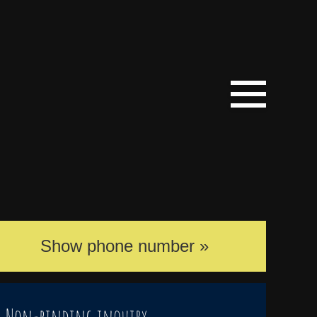
W-1010706828');
Call now!
Show phone number
+43 5246 6561
Non-binding inquiry