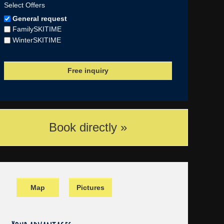
Select Offers
General request
FamilySKITIME
WinterSKITIME
Book directly »
Map
Pictures