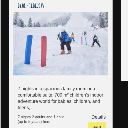
04.01. - 11.01.2025
7 nights in a spacious family room or a
comfortable suite, 700 m² children's indoor
adventure world for babies, children, and
teens, ...
Details
7 nights 2 adults and 1 child
(up to 5 years) from
Add